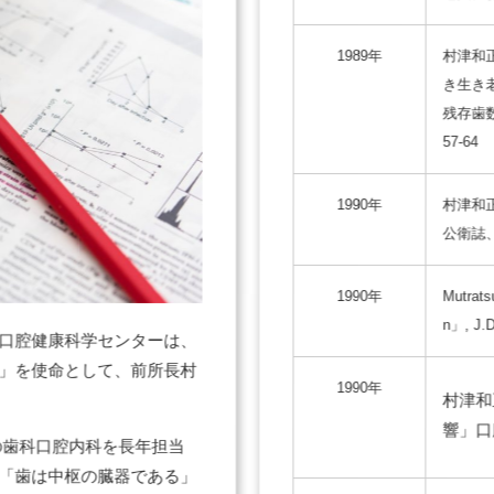
1989年
村津和
き生き
残存歯
57-64
1990年
村津和
公衛誌、
1990年
Mutratsu
n」, J.D
口腔健康科学センターは、
」を使命として、前所長村
1990年
村津和
響」口腔
の歯科口腔内科を長年担当
「歯は中枢の臓器である」