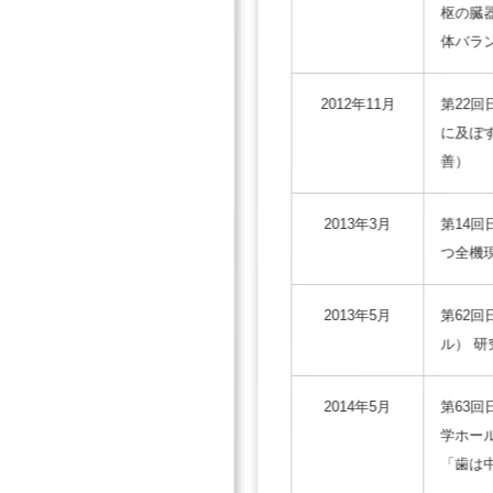
枢の臓
体バラ
2012年11月
第22
に及ぼ
善）
2013年3月
第14
つ全機
2013年5月
第62
ル） 
2014年5月
第63
学ホー
「歯は