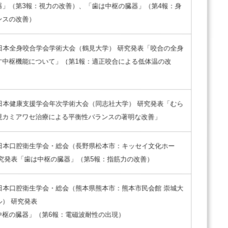
器」（第3報：視力の改善）、「歯は中枢の臓器」（第4報：身
ンスの改善）
回日本全身咬合学会学術大会（鶴見大学） 研究発表「咬合の全身
す中枢機能について」（第1報：適正咬合による低体温の改
回日本健康支援学会年次学術大会（同志社大学） 研究発表「むら
現カミアワセ治療による平衡性バランスの著明な改善」
回日本口腔衛生学会・総会（長野県松本市：キッセイ文化ホー
研究発表「歯は中枢の臓器」（第5報：指筋力の改善）
回日本口腔衛生学会・総会（熊本県熊本市：熊本市民会館 崇城大
ル） 研究発表
中枢の臓器」（第6報：電磁波耐性の出現）