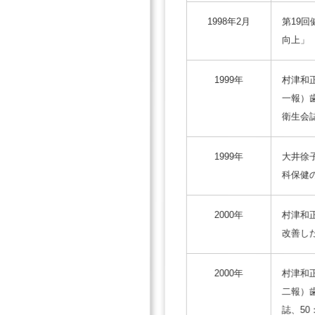
1998年2月
第19
向上」
1999年
村津和
一報）
衛生会誌、
1999年
大井徐
科保健の
2000年
村津和
改善し
2000年
村津和
二報）
誌、50：