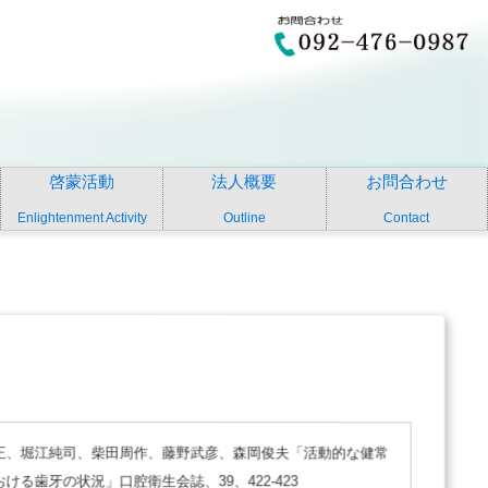
啓蒙活動
法人概要
お問合わせ
Enlightenment Activity
Outline
Contact
正、堀江純司、柴田周作、藤野武彦、森岡俊夫「活動的な健常
ける歯牙の状況」口腔衛生会誌、39、422-423