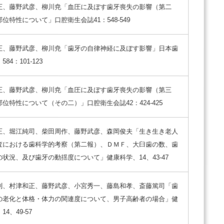
正、藤野武彦、柳川尭「血圧に及ぼす歯牙喪失の影響（第二
位特性について」口腔衛生会誌41：548-549
正、藤野武彦、柳川尭「歯牙の自律神経に及ぼす影響」日本歯
84：101-123
正、藤野武彦、柳川尭「血圧に及ぼす歯牙喪失の影響（第三
位特性について（その二）」口腔衛生会誌42：424-425
正、堀江純司、柴田周作、藤野武彦、森岡俊夫「生き生き老人
査における歯科学的考察（第二報）、ＤＭＦ、大臼歯の数、歯
状況、及び歯牙の動揺度について」健康科学、14、43-47
利、村津和正、藤野武彦、小宮秀一、藤島和孝、斎藤篤司「歯
の老化と体格・体力の関連度について、男子高齢者の場合」健
4、49-57