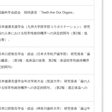
科学会総会 招待講演 「Teeth Are Our Organs」
回日本健康支援学会（九州大学医学部コラボステーション） 研究
歯の人体における恒常性維持機序への決定的関与（第1報：低
改善）」
回日本口腔衛生学会・総会（日本大学松戸歯学部） 研究発表「歯
の臓器」（第1報：低体温の改善、第2報：体温恒常性維持機序
定的関与）
回日本健康支援学会年次学術大会（筑波大学） 研究発表「歯の人
ける恒常性維持機序への決定的関与」（第2報：適正体温への
回日本口腔衛生学会・総会（神奈川歯科大学） 研究発表「歯は中