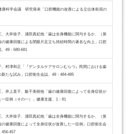
回健康科学会議 研究発表「口腔機能の改善による立位体前屈の
正、大井徐子、浦田真妃他「歯は全身機能に関与するか、（第
歯の健康回復による閉眼片足立ち持続時間の著名な向上」口腔
49：680-681
子、村津和正「『デンタルケアサロンむらつ』民間における歯
新たな試み」口腔衛生会誌、49：484-485
正、井上直子、飯干美樹他「歯の健康回復によって全身症状が
た一症例（その一）」健康支援、1：81
正、大井徐子、浦田真妃他「歯は全身機能に関与するか、（第
歯の健康回復によって全身症状が改善した一症例」口腔衛生会
456-457