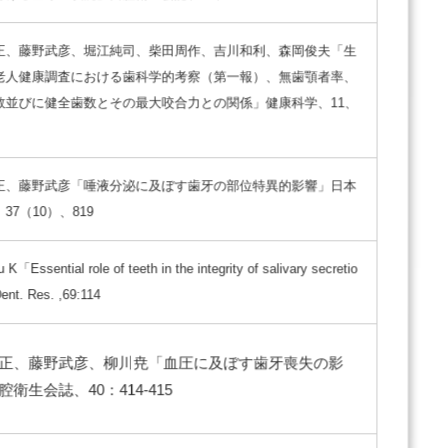
正、藤野武彦、堀江純司、柴田周作、吉川和利、森岡俊夫「生
老人健康調査における歯科学的考察（第一報）、無歯顎者率、
数並びに健全歯数とその最大咬合力との関係」健康科学、11、
正、藤野武彦「唾液分泌に及ぼす歯牙の部位特異的影響」日本
37（10）、819
 K「Essential role of teeth in the integrity of salivary secretio
ent. Res. ,69:114
正、藤野武彦、柳川尭「血圧に及ぼす歯牙喪失の影
衛生会誌、40：414-415