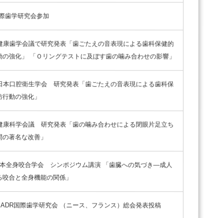
国際歯学研究会参加
回健康歯学会議で研究発表「歯ごたえの音表現による歯科保健的
動の強化」 「Ｏリングテストに及ぼす歯の噛み合わせの影響」
回日本口腔衛生学会 研究発表「歯ごたえの音表現による歯科保
防行動の強化」
回健康科学会議 研究発表「歯の噛み合わせによる閉眼片足立ち
間の著名な改善」
日本全身咬合学会 シンポジウム講演 「歯臓への気づき―成人
る咬合と全身機能の関係」
 IADR国際歯学研究会 （ニース、フランス）総会発表投稿