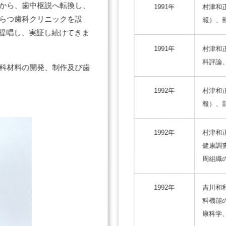
から、歯中枢説へ転換し、
1991年
村津和
らつ歯科クリニックを設
報）、部
を提唱し、実証し続けてきま
1991年
村津和
科評論、5
科材料の開発、制作及び歯
1992年
村津和
報）、部
1992年
村津和
健康調
周組織の
1992年
吉川和
科機能
康科学、1